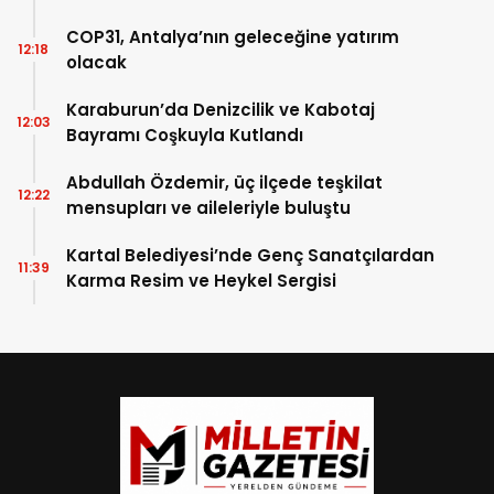
COP31, Antalya’nın geleceğine yatırım
12:18
olacak
Karaburun’da Denizcilik ve Kabotaj
12:03
Bayramı Coşkuyla Kutlandı
Abdullah Özdemir, üç ilçede teşkilat
12:22
mensupları ve aileleriyle buluştu
Kartal Belediyesi’nde Genç Sanatçılardan
11:39
Karma Resim ve Heykel Sergisi