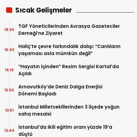
Sıcak Gelişmeler
TGF Yöneticilerinden Avrasya Gazeteciler
18:24
Derneği’ne Ziyaret
Haliç’te çevre farkındalık dalışı: “Canlıların
16:43
yaşaması asla mümkün değil”
“Hayatın İçinden” Resim Sergisi Kartal’da
16:16
Açıldı
Arnavutköy’de Deniz Dalga Enerjisi
15:53
Dönemi Başladı
İstanbul Milletvekillerinden 3 ilçede yoğun
10:51
saha mesaisi
İstanbul’da ikili eğitim oranı yüzde 19’a
12:44
düştü