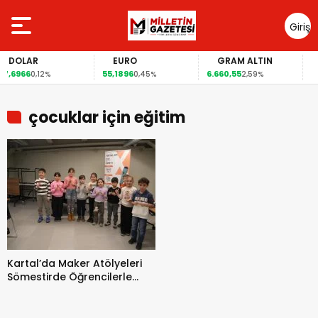
Giriş
Yap
DOLAR
EURO
GRAM ALTIN
F
,6966
55,1896
6.660,55
41,
0,12%
0,45%
2,59%
çocuklar için eğitim
Kartal’da Maker Atölyeleri
Sömestirde Öğrencilerle
Buluştu