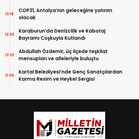
COP31, Antalya’nın geleceğine yatırım
12:18
olacak
Karaburun’da Denizcilik ve Kabotaj
12:03
Bayramı Coşkuyla Kutlandı
Abdullah Özdemir, üç ilçede teşkilat
12:22
mensupları ve aileleriyle buluştu
Kartal Belediyesi’nde Genç Sanatçılardan
11:39
Karma Resim ve Heykel Sergisi