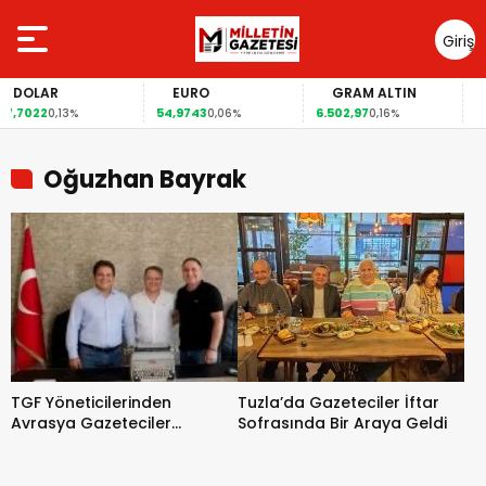
Giriş
Yap
DOLAR
EURO
GRAM ALTIN
F
,7022
54,9743
6.502,97
41,5
0,13%
0,06%
0,16%
Oğuzhan Bayrak
TGF Yöneticilerinden
Tuzla’da Gazeteciler İftar
Avrasya Gazeteciler
Sofrasında Bir Araya Geldi
Derneği’ne Ziyaret