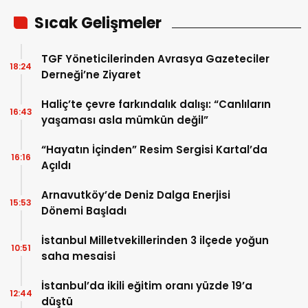
Sıcak Gelişmeler
TGF Yöneticilerinden Avrasya Gazeteciler
18:24
Derneği’ne Ziyaret
Haliç’te çevre farkındalık dalışı: “Canlıların
16:43
yaşaması asla mümkün değil”
“Hayatın İçinden” Resim Sergisi Kartal’da
16:16
Açıldı
Arnavutköy’de Deniz Dalga Enerjisi
15:53
Dönemi Başladı
İstanbul Milletvekillerinden 3 ilçede yoğun
10:51
saha mesaisi
İstanbul’da ikili eğitim oranı yüzde 19’a
12:44
düştü