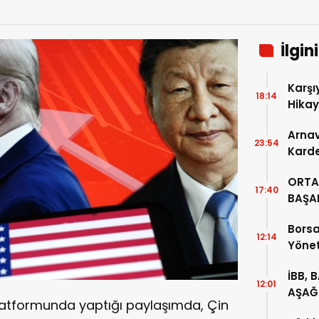
İlgin
Karşı
18:14
Hikay
Arnav
23:54
Karde
ORTAK
17:40
BAŞAR
Borsa
12:14
Yönet
Oranı
İBB, 
12:01
AŞAĞI
latformunda yaptığı paylaşımda, Çin