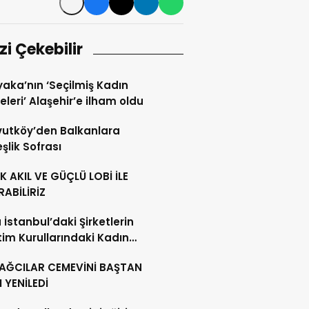
izi Çekebilir
yaka’nın ‘Seçilmiş Kadın
eleri’ Alaşehir’e ilham oldu
utköy’den Balkanlara
şlik Sofrası
 AKIL VE GÜÇLÜ LOBİ İLE
ABİLİRİZ
 İstanbul’daki Şirketlerin
im Kurullarındaki Kadın
 %19,4’e Yükseldi
BAĞCILAR CEMEVİNİ BAŞTAN
 YENİLEDİ