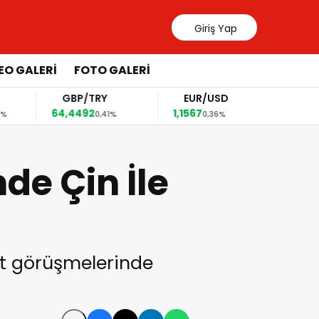
Giriş Yap
EO GALERİ
FOTO GALERİ
GBP/TRY
EUR/USD
BREN
64,4492
1,1567
82,63
0,41%
0,36%
0,1
de Çin İle
et görüşmelerinde