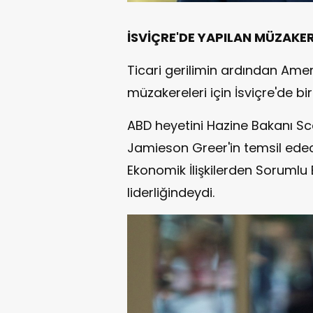
İSVİÇRE'DE YAPILAN MÜZAKE
Ticari gerilimin ardından Amerik
müzakereleri için İsviçre'de bi
ABD heyetini Hazine Bakanı Sc
Jamieson Greer'in temsil edeceğ
Ekonomik İlişkilerden Sorumlu 
liderliğindeydi.