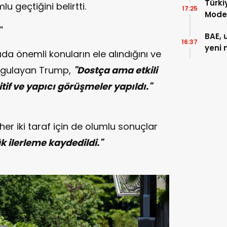
Türkiy
lu geçtiğini belirtti.
17:25
Model
"
BAE, 
16:37
yeni 
ıda önemli konuların ele alındığını ve
vurgulayan Trump,
"Dostça ama etkili
tif ve yapıcı görüşmeler yapıldı."
er iki taraf için de olumlu sonuçlar
k ilerleme kaydedildi."