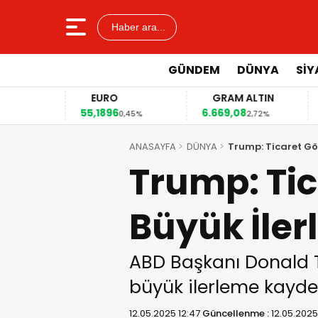
Haber ara...
GÜNDEM
DÜNYA
SİY
EURO
GRAM ALTIN
55,1896
6.669,08
41
2%
0,45%
2,72%
ANASAYFA
DÜNYA
Trump: Ticaret Gö
Trump: Tic
Büyük İle
ABD Başkanı Donald T
büyük ilerleme kayded
12.05.2025 12:47
Güncellenme :
12.05.2025