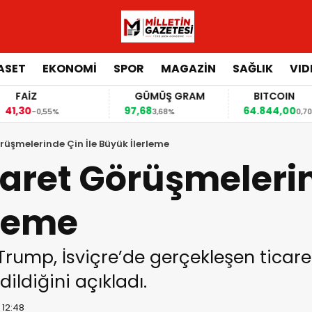
ASET
EKONOMİ
SPOR
MAGAZİN
SAĞLIK
VID
FAİZ
GÜMÜŞ GRAM
BITCOIN
,30
97,68
64.844,00
-0,55%
3,68%
0,70%
rüşmelerinde Çin İle Büyük İlerleme
aret Görüşmelerin
rleme
rump, İsviçre’de gerçekleşen ticar
ildiğini açıkladı.
 12:48