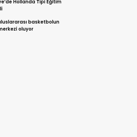
e’de Hollanda Tipi Eğitim
i
uluslararası basketbolun
merkezi oluyor