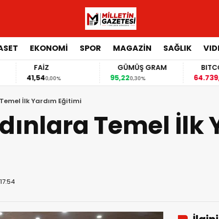
ASET
EKONOMİ
SPOR
MAGAZİN
SAĞLIK
VID
FAİZ
GÜMÜŞ GRAM
BITCOIN
41,54
95,22
64.739,00
0,00%
0,30%
-0,07
 Temel İlk Yardım Eğitimi
adınlara Temel İlk
 17:54