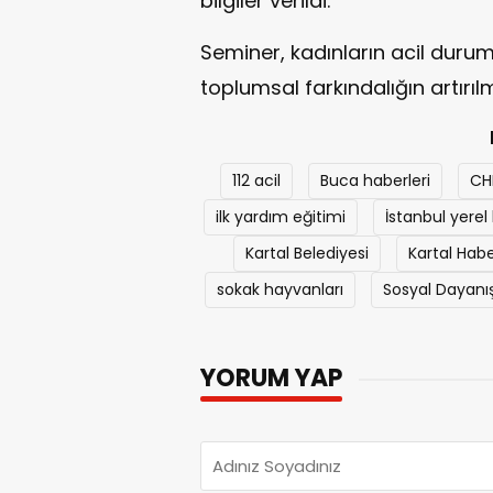
bilgiler verildi.
Seminer, kadınların acil durum
toplumsal farkındalığın artırıl
112 acil
Buca haberleri
CH
ilk yardım eğitimi
İstanbul yerel
Kartal Belediyesi
Kartal Habe
sokak hayvanları
Sosyal Dayan
YORUM YAP