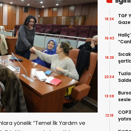
İlgin
TGF Y
18:24
Gazet
Haliç’
16:43
“Canl
mümk
Sıcak
16:26
şart
taşıy
Tuzla
22:34
Saldı
Bursa
13:38
sesle
COP31
12:18
yatır
ınlara yönelik “Temel İlk Yardım ve