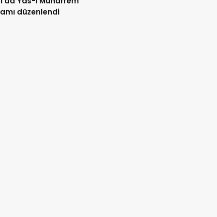
l’da Yas-ı Muharrem
amı düzenlendi