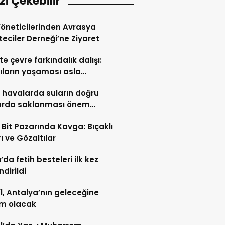
izi Çekebilir
öneticilerinden Avrasya
eciler Derneği’ne Ziyaret
te çevre farkındalık dalışı:
ıların yaşaması asla
ün değil”
 havalarda suların doğru
larda saklanması önem
or
 Bit Pazarında Kavga: Bıçaklı
rı ve Gözaltılar
’da fetih besteleri ilk kez
ndirildi
, Antalya’nın geleceğine
ım olacak