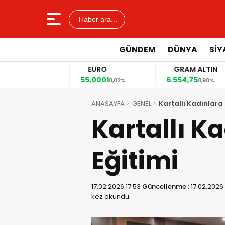
Haber ara...
GÜNDEM
DÜNYA
SİY
EURO
GRAM ALTIN
55,0001
6.554,75
,04%
0,02%
0,90%
ANASAYFA
GENEL
Kartallı Kadınlara
Kartallı K
Eğitimi
17.02.2026 17:53
Güncellenme :
17.02.2026
kez okundu