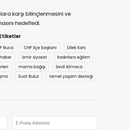
lara karşı bilinçlenmesini ve
masını hedefledi.
Etiketler
P Buca
CHP ilçe başkanı
Dilek Kars
 haber
İzmir siyaset
kadınlara eğitim
rleri
mama bağışı
Sevil Atmaca
ışma
Suat Bulut
temel yaşam desteği