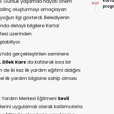
Karta
edi. Günlük yaşamda hayati önem
11:37
progr
 bilinç oluşturmayı amaçlayan
yoğun ilgi gösterdi. Belediyenin
nda detaylı bilgilere Kartal
itesi üzerinden
şılabiliyor
.
u’nda gerçekleştirilen seminere
. Dilek Kars
da katılarak kısa bir
 de iki kez ilk yardım eğitimi aldığını
el ilk yardım bilgisine sahip olması
lk Yardım Merkezi Eğitmeni
Sevil
ilerini uygulamalı olarak katılımcılarla