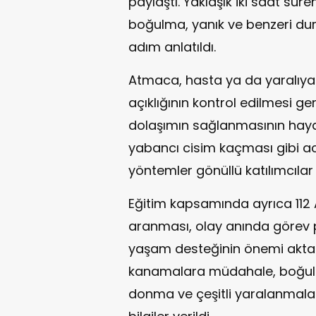
paylaştı. Yaklaşık iki saat sür
boğulma, yanık ve benzeri du
adım anlatıldı.
Atmaca, hasta ya da yaralıya
açıklığının kontrol edilmesi ge
dolaşımın sağlanmasının hayat
yabancı cisim kaçması gibi a
yöntemler gönüllü katılımcılar 
Eğitim kapsamında ayrıca 112 A
aranması, olay anında görev 
yaşam desteğinin önemi aktar
kanamalara müdahale, boğulma
donma ve çeşitli yaralanmalar