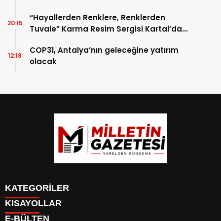
“Hayallerden Renklere, Renklerden
20:15
Tuvale” Karma Resim Sergisi Kartal’da
Sanatseverlerle Buluştu
COP31, Antalya’nın geleceğine yatırım
12:18
olacak
KATEGORİLER
KISAYOLLAR
BİYOGRAFİLER
E-BÜLTEN