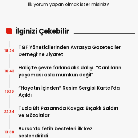
İlk yorum yapan olmak ister misiniz?
İlginizi Çekebilir
TGF Yöneticilerinden Avrasya Gazeteciler
18:24
Derneği’ne Ziyaret
Haliç’te çevre farkındalık dalışı: “Canlıların
16:43
yaşaması asla mümkün değil”
“Hayatın İçinden” Resim Sergisi Kartal’da
16:16
Açıldı
Tuzla Bit Pazarında Kavga: Bıçaklı Saldırı
22:34
ve Gözaltılar
Bursa’da fetih besteleri ilk kez
13:38
seslendirildi