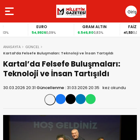
Giriş
Yap
EURO
GRAM ALTIN
FAİZ
54,9926
6.546,80
41,53
%
0,09%
0,83%
0,00%
ANASAYFA
GÜNCEL
Kartal’da Felsefe Buluşmaları: Teknoloji ve İnsan Tartışıldı
Kartal’da Felsefe Buluşmaları:
Teknoloji ve İnsan Tartışıldı
30.03.2026 20:31
Güncellenme :
31.03.2026 20:35
kez okundu