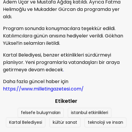
Adem Uçar
ve
Mustafa Ağdaş
katıldı. Ayrıca
Fatma
Helimoğlu
ve
Mukadder Gürcan
da programda yer
aldı.
Program sonunda konuşmacılara teşekkür edildi.
Katılımcılara günün anısına hediyeler verildi.
Gökhan
Yüksel
’in selamları iletildi.
Kartal Belediyesi, benzer etkinlikleri sürdürmeyi
planlıyor. Yeni programlarla vatandaşları bir araya
getirmeye devam edecek
.
Daha fazla güncel haber için
https://www.milletingazetesi.com/
Etiketler
felsefe buluşmaları
istanbul etkinlikleri
Kartal Belediyesi
kültür sanat
teknoloji ve insan