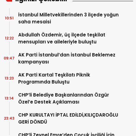
İstanbul Milletvekillerinden 3 ilçede yoğun
10:51
saha mesaisi
Abdullah Özdemir, üç ilçede teşkilat
12:22
mensupları ve aileleriyle buluştu
AK Parti İstanbul’dan İstanbul Beklemez
09:47
kampanyası
AK Parti Kartal Teşkilatı Piknik
13:23
Programında Buluştu
CHP’li Belediye Başkanlarından Özgür
13:14
Özel’e Destek Açıklaması
CHP KURULTAYI İPTAL EDİLDİ,KILIÇDAROĞLU
23:43
GERİ DÖNDÜ
CHP’li Zeynel Emre’den Çocuk İşçiliği İçin