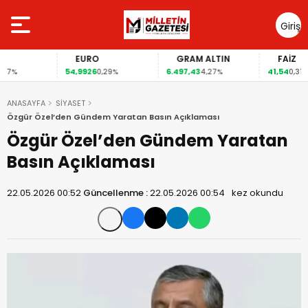
Giriş
Yap
EURO
GRAM ALTIN
FAİZ
54,9926
6.497,43
41,54
%
0,29%
4,27%
0,31%
ANASAYFA
SİYASET
Özgür Özel’den Gündem Yaratan Basın Açıklaması
Özgür Özel’den Gündem Yaratan
Basın Açıklaması
22.05.2026 00:52
Güncellenme :
22.05.2026 00:54
kez okundu