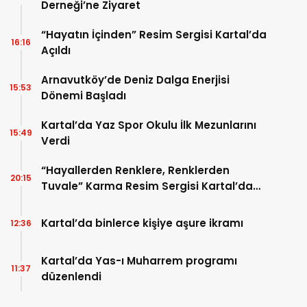
Derneği’ne Ziyaret
“Hayatın İçinden” Resim Sergisi Kartal’da
16:16
Açıldı
Arnavutköy’de Deniz Dalga Enerjisi
15:53
Dönemi Başladı
Kartal’da Yaz Spor Okulu İlk Mezunlarını
15:49
Verdi
“Hayallerden Renklere, Renklerden
20:15
Tuvale” Karma Resim Sergisi Kartal’da
Sanatseverlerle Buluştu
Kartal’da binlerce kişiye aşure ikramı
12:36
Kartal’da Yas-ı Muharrem programı
11:37
düzenlendi