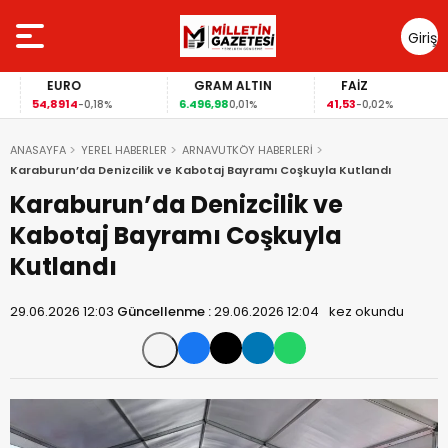
Giriş
Yap
EURO
GRAM ALTIN
FAİZ
54,8914
6.496,98
41,53
-0,18%
0,01%
-0,02%
ANASAYFA
YEREL HABERLER
ARNAVUTKÖY HABERLERİ
Karaburun’da Denizcilik ve Kabotaj Bayramı Coşkuyla Kutlandı
Karaburun’da Denizcilik ve
Kabotaj Bayramı Coşkuyla
Kutlandı
29.06.2026 12:03
Güncellenme :
29.06.2026 12:04
kez okundu