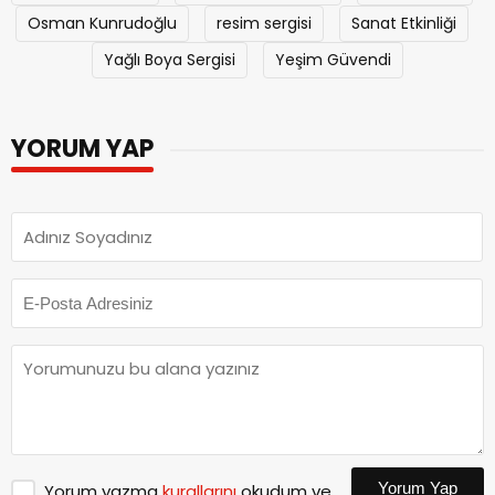
Osman Kunrudoğlu
resim sergisi
Sanat Etkinliği
Yağlı Boya Sergisi
Yeşim Güvendi
YORUM YAP
Yorum Yap
Yorum yazma
kurallarını
okudum ve