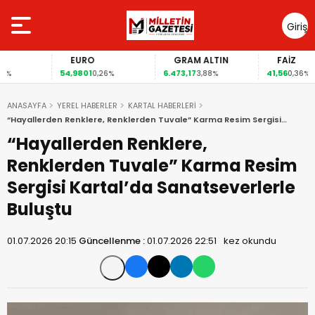
Giriş
Yap
EURO
GRAM ALTIN
FAİZ
54,9801
6.473,17
41,56
0,26%
3,88%
0,36%
ANASAYFA
YEREL HABERLER
KARTAL HABERLERİ
“Hayallerden Renklere, Renklerden Tuvale” Karma Resim Sergisi
Kartal’da Sanatseverlerle Buluştu
“Hayallerden Renklere,
Renklerden Tuvale” Karma Resim
Sergisi Kartal’da Sanatseverlerle
Buluştu
01.07.2026 20:15
Güncellenme :
01.07.2026 22:51
kez okundu